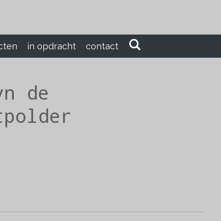
cten
in opdracht
contact
yn de
tpolder