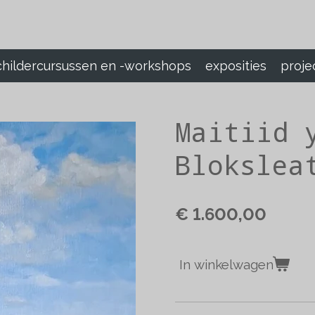
childercursussen en -workshops
exposities
proje
Maitiid 
Blokslea
€ 1.600,00
In winkelwagen