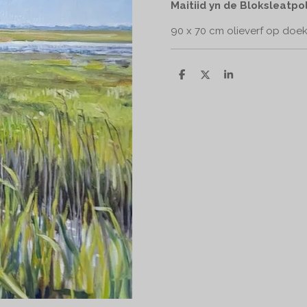
Maitiid yn de Bloksleatpo
90 x 70 cm olieverf op doek 
D
D
S
e
e
h
l
e
a
e
l
r
n
e