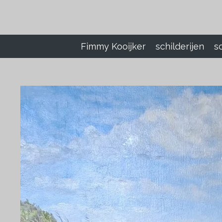
Ga
direct
naar
de
Fimmy Kooijker
schilderijen
s
hoofdinhoud